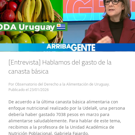
[Entrevista] Hablamos del gasto de la
canasta básica
Por Observatorio del Derecho a la Alimentación de Uruguay.
Publicado el
23/01/2026
De acuerdo a la última canasta básica alimentaria con
enfoque nutricional realizado por la UdelaR, una persona
debería haber gastado 7038 pesos en marzo para
alimentarse saludablemente. Para hablar de este tema,
recibimos a la profesora de la Unidad Académica de
Nutrición Poblacional, Gabriela Fajardo.