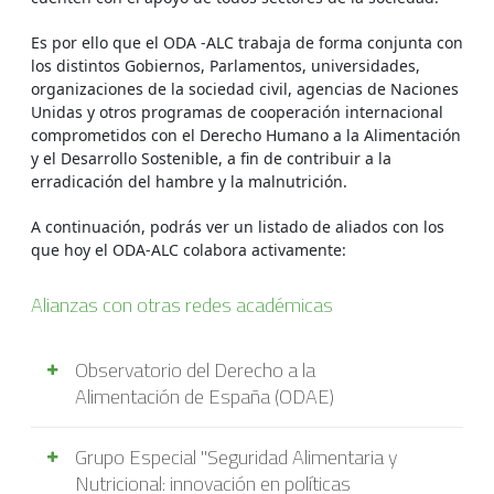
Es por ello que el ODA -ALC trabaja de forma conjunta con
los distintos Gobiernos, Parlamentos, universidades,
organizaciones de la sociedad civil, agencias de Naciones
Unidas y otros programas de cooperación internacional
comprometidos con el Derecho Humano a la Alimentación
y el Desarrollo Sostenible, a fin de contribuir a la
erradicación del hambre y la malnutrición.
A continuación, podrás ver un listado de aliados con los
que hoy el ODA-ALC colabora activamente:
Alianzas con otras redes académicas
Observatorio del Derecho a la
Alimentación de España (ODAE)
En el año 2015 comenzaron los primeros
Grupo Especial "Seguridad Alimentaria y
acercamientos por parte de las universidades
Nutricional: innovación en políticas
españolas al ODA-ALC, no siendo hasta 2016,