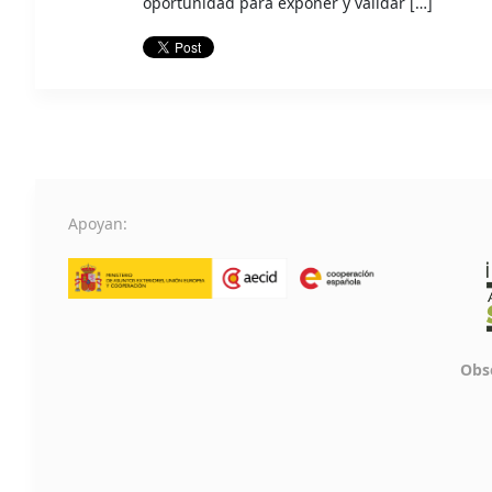
oportunidad para exponer y validar […]
Apoyan:
Obse