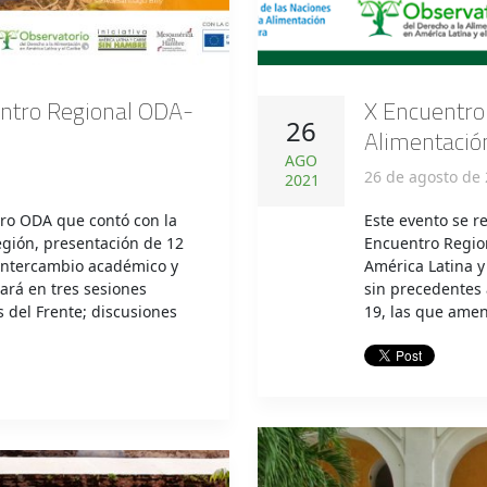
uentro Regional ODA-
X Encuentro 
26
Alimentación
AGO
26 de agosto de 
2021
tro ODA que contó con la
Este evento se re
egión, presentación de 12
Encuentro Region
l intercambio académico y
América Latina y
ará en tres sesiones
sin precedentes
 del Frente; discusiones
19, las que amen