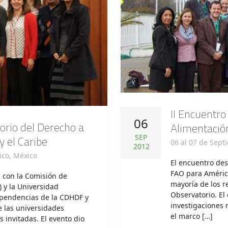
II Encuentro
06
torio del Derecho a
Alimentación
SEP
y el Caribe
06 al 07 de Sept
2012
ico, México
El encuentro des
FAO para América
 con la Comisión de
mayoría de los 
 y la Universidad
Observatorio. El
ependencias de la CDHDF y
investigaciones 
e las universidades
el marco […]
 invitadas. El evento dio