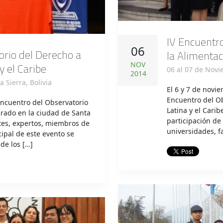
IV Encuentro
06
orio del Derecho a
la Alimentac
NOV
y el Caribe
06 al 07 de Novi
2014
 Sierra, Bolivia
El 6 y 7 de novie
Encuentro del Ob
Encuentro del Observatorio
Latina y el Cari
brado en la ciudad de Santa
participación de
ntes, expertos, miembros de
universidades, f
cipal de este evento se
de los […]