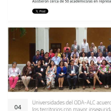
Asistieron cerca de 50 académico/as en repres
Universidades del ODA-ALC acuer
04
los territorios con mayor inseguri