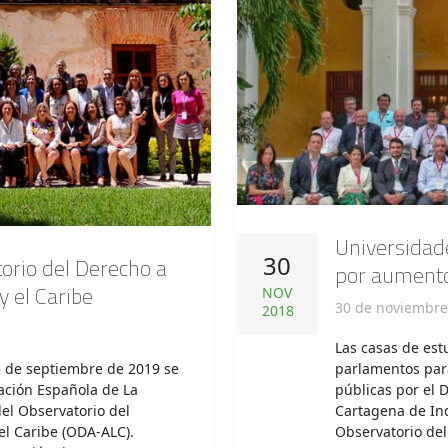
Universidad
30
orio del Derecho a
por aument
y el Caribe
NOV
30 de noviembre
2018
Las casas de est
 5 de septiembre de 2019 se
parlamentos para
ación Española de La
públicas por el 
el Observatorio del
Cartagena de In
el Caribe (ODA-ALC).
Observatorio del