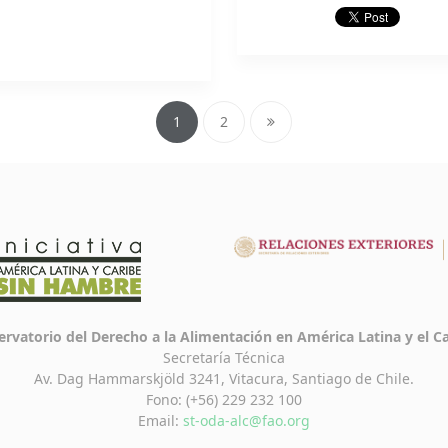
1
2
rvatorio del Derecho a la Alimentación en América Latina y el C
Secretaría Técnica
Av. Dag Hammarskjöld 3241, Vitacura, Santiago de Chile.
Fono: (+56) 229 232 100
Email:
st-oda-alc@fao.org