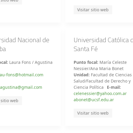
Visitar sitio web
rsidad Nacional de
Universidad Católica 
ba
Santa Fé
cal:
Laura Fons / Agustina
Punto focal:
María Celeste
i
Nessier/Ana Maria Bonet
lau-fons@hotmail.com
Unidad:
Facultad de Ciencias 
Salud/Facultad de Derecho y
agustina@gmail.com
Ciencia Política
E-mail:
celenessier@yahoo.com.ar
abonet@ucsf.edu.ar
 sitio web
Visitar sitio web