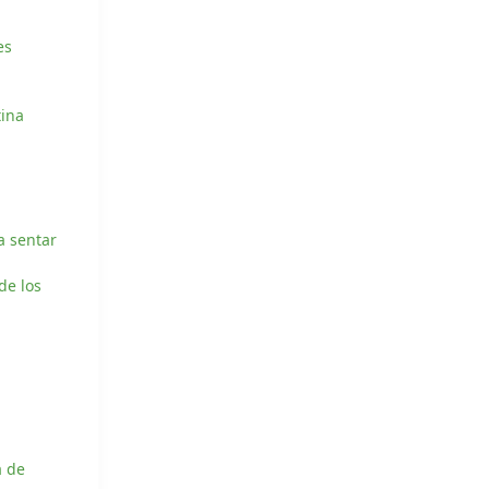
es
tina
a sentar
de los
a de