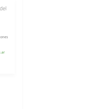
del
iones
.ar