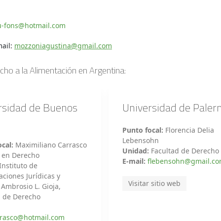
u-fons@hotmail.com
mail:
mozzoniagustina@gmail.com
cho a la Alimentación en Argentina:
rsidad de Buenos
Universidad de Pale
Punto focal:
Florencia Delia
Lebensohn
cal:
Maximiliano Carrasco
Unidad:
Facultad de Derecho
r en Derecho
E-mail:
flebensohn@gmail.c
Instituto de
aciones Jurídicas y
Visitar sitio web
 Ambrosio L. Gioja,
d de Derecho
rasco@hotmail.com