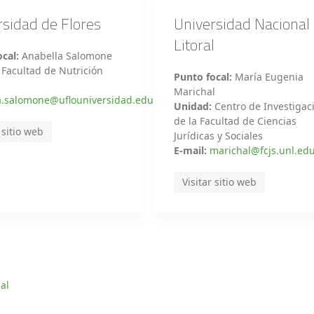
rsidad de Flores
Universidad Nacional 
Litoral
cal:
Anabella Salomone
:
Facultad de Nutrición
Punto focal:
María Eugenia
Marichal
a.salomone@uflouniversidad.edu.ar
Unidad:
Centro de Investigac
de la Facultad de Ciencias
 sitio web
Jurídicas y Sociales
E-mail:
marichal@fcjs.unl.edu
Visitar sitio web
al