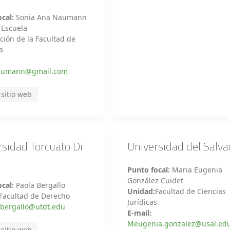
cal:
Sonia Ana Naumann
:
Escuela
ción de la Facultad de
a
naumann@gmail.com
 sitio web
rsidad Torcuato Di
Universidad del Salva
Punto focal:
Maria Eugenia
González Cuidet
cal:
Paola Bergallo
Unidad:
Facultad de Ciencias
Facultad de Derecho
Jurídicas
bergallo@utdt.edu
E-mail:
Meugenia.gonzalez@usal.edu
 sitio web