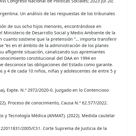
VI Congreso Nacional de Políticas Sociales; 2023 Jul 20;
rgentina. Un análisis de las respuestas de los tribunales
ación de sus ocho hijos menores, encontrándose en
l Ministerio de Desarrollo Social y Medio Ambiente de la
n cuanto sostiene que la pretensión “… importa transferir
e “es en el ámbito de la administración de los planes
su afligente situación, canalizando sus apremiantes
reconocimiento constitucional del DAA en 1994 en
 que desconoce las obligaciones del Estado como garante.
s y 4 de cada 10 niños, niñas y adolescentes de entre 5 y
), Expte. N.º 2972/2020-0. Juzgado en lo Contencioso
22). Proceso de conocimiento, Causa N.º 62.577/2022.
tos y Tecnología Médica (ANMAT). (2022). Medida cautelar
LP 22011831/2005/CS1. Corte Suprema de Justicia de la