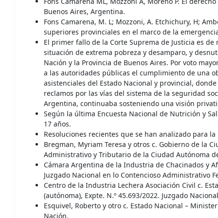
Fons Camarena ML, Mozzoni A, Moreno P. El derecho a 
Buenos Aires, Argentina.
Fons Camarena, M. L; Mozzoni, A. Etchichury, H; Ambor
superiores provinciales en el marco de la emergencia
El primer fallo de la Corte Suprema de Justicia es d
situación de extrema pobreza y desamparo, y desnutri
Nación y la Provincia de Buenos Aires. Por voto mayo
a las autoridades públicas el cumplimiento de una ob
asistenciales del Estado Nacional y provincial, dond
reclamos por las vías del sistema de la seguridad soc
Argentina, continuaba sosteniendo una visión privatis
Según la última Encuesta Nacional de Nutrición y Salu
17 años.
Resoluciones recientes que se han analizado para la r
Bregman, Myriam Teresa y otros c. Gobierno de la Ci
Administrativo y Tributario de la Ciudad Autónoma d
Cámara Argentina de la Industria de Chacinados y Afi
Juzgado Nacional en lo Contencioso Administrativo F
Centro de la Industria Lechera Asociación Civil c. 
(autónoma), Expte. N.º 45.693/2022. Juzgado Nacional
Esquivel, Roberto y otro c. Estado Nacional – Ministe
Nación.