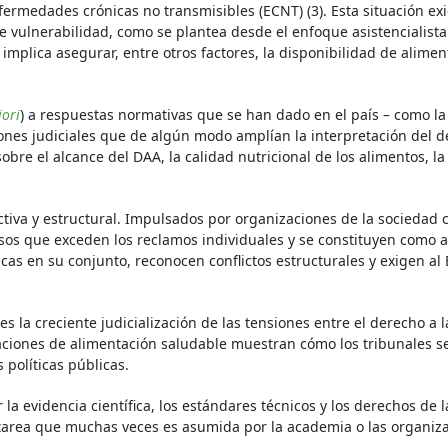
fermedades crónicas no transmisibles (ECNT) (3). Esta situación ex
e vulnerabilidad, como se plantea desde el enfoque asistencialist
implica asegurar, entre otros factores, la disponibilidad de alime
iori
) a respuestas normativas que se han dado en el país – como la
nes judiciales que de algún modo amplían la interpretación del d
obre el alcance del DAA, la calidad nutricional de los alimentos, 
iva y estructural. Impulsados por organizaciones de la sociedad c
casos que exceden los reclamos individuales y se constituyen como
blicas en su conjunto, reconocen conflictos estructurales y exigen a
s la creciente judicialización de las tensiones entre el derecho a 
ciones de alimentación saludable muestran cómo los tribunales se
 políticas públicas.
r la evidencia científica, los estándares técnicos y los derechos d
 tarea que muchas veces es asumida por la academia o las organizac