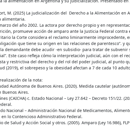
la alimentación en Argentina y su judicialización. Presentado en X
t, M. (2025) La judicialización del Derecho a la Alimentación en A
 alimentaria.
e marzo del año 2002. La actora por derecho propio y en represent
ción, promueve acción de amparo ante la Justicia Federal contra e
ritario la Corte considera el reclamo liminarmente improcedente, e
ligación que tiene su origen en las relaciones de parentesco”. y qu
e la demandante debe acudir -en subsidio- para tratar de subvenir 
ial”. Este caso refleja cómo la interpretación judicial, aún con el 
ta y restrictiva del derecho y del rol del poder judicial, al punto
d (2019), el sobrepeso y la obesidad afectan a 7 de cada 10 adulto
ealización de la nota:
udad Autónoma de Buenos Aires. (2020). Medida cautelar (autónoma
e Buenos Aires.
nes (CAICHA) c. Estado Nacional – Ley 27.642 – Decreto 151/22. (20
ederal.
Estado Nacional – Administración Nacional de Medicamentos, Alimen
 en lo Contencioso Administrativo Federal.
rio de Salud y Acción Social y otros. (2005). Amparo (Ley 16.986), F