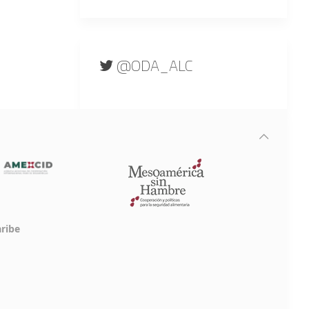
@ODA_ALC
aribe