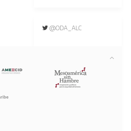
@ODA_ALC
aribe