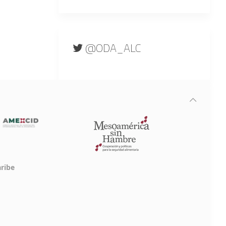
@ODA_ALC
aribe