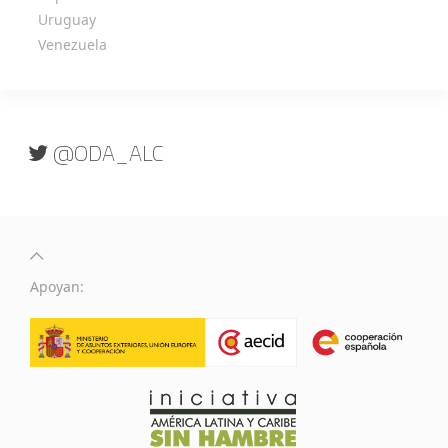
Uruguay
Venezuela
@ODA_ALC
Apoyan: