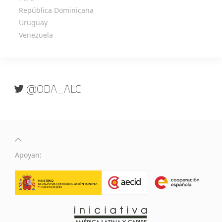
República Dominicana
Uruguay
Venezuela
@ODA_ALC
Apoyan: